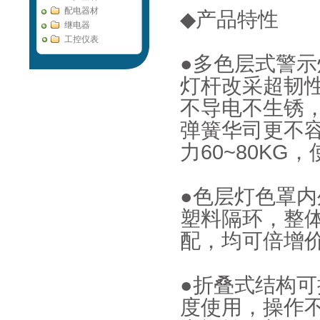
配电器材
◆产品特性
继电器
工控仪表
●多色层式警示
灯杆改采超韧
不导电不生锈
弹簧华司更不
力60~80K
●色层灯色罩
塑料隔环，整
配，均可倍增
●折叠式结构可
度使用，操作不