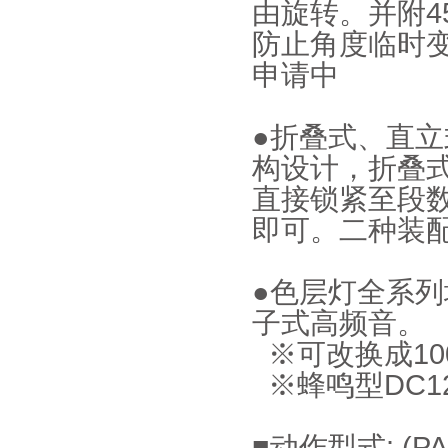
由旋转。并附4
防止角度临时
申请中
●折叠式、直
构设计，折
叠
直接锁紧至段数
即可。二种装
●色层灯全系列
子式高频音。
※可改换成10
※蜂鸣型DC1
■动作型式: (P