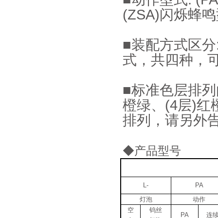
(ZSA)闪烁蜂
■装配方式区分:
式，共四种，
■标准色层排列由
橙绿、(4层)
排列，请另外告
◆产品型号
L-
PA
灯泡
动作
空
钨丝
PA
连