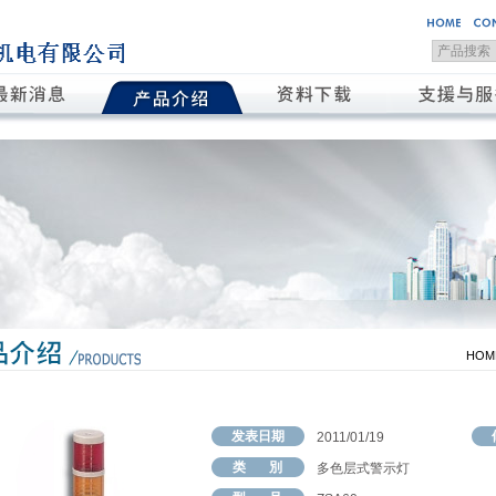
HOM
发表日期
2011/01/19
类 別
多色层式警示灯