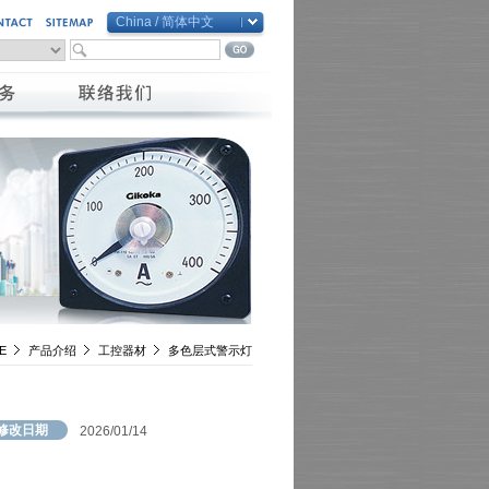
China / 简体中文
Global / English
Taiwan / 繁體中文
China / 简体中文
Vietnam / Việt Nam
E
产品介绍
工控器材
多色层式警示灯
修改日期
2026/01/14