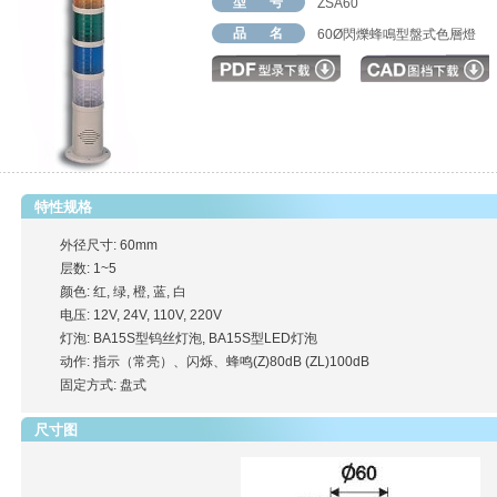
型 号
ZSA60
品 名
60Ø閃爍蜂鳴型盤式色層燈
特性规格
外径尺寸: 60mm
层数: 1~5
颜色: 红, 绿, 橙, 蓝, 白
电压: 12V, 24V, 110V, 220V
灯泡: BA15S型钨丝灯泡, BA15S型LED灯泡
动作: 指示（常亮）、闪烁、蜂鸣(Z)80dB (ZL)100dB
固定方式: 盘式
尺寸图