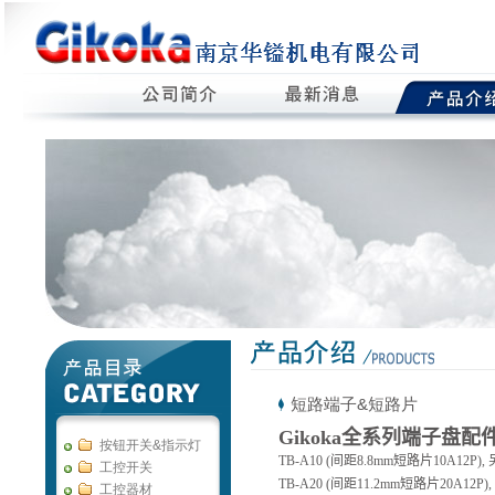
短路端子&短路片
Gikoka
全系列端子盘配
按钮开关&指示灯
TB-A10 (
间距
8.8mm
短路片
10A12P),
工控开关
TB-A20 (
间距
11.2mm
短路片
20A12P),
工控器材