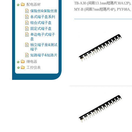
TB-A30 (
间距
13.1mm
短路片
30A12P),
配电器材
MY-B (
间距
7mm
短路片
4P), PYF08A,
保险丝&保险丝座
各式端子盘系列
组合式端子盘
固定式端子盘
单边电子式端子
盘
独立端子座&测试
端子
短路端子&短路片
继电器
工控仪表