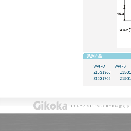
系列产品
WPF-O
WPF-S
Z15G1306
Z15G1
Z15G1702
Z15G1
COPYRIGHT © GIKOKA/吉可